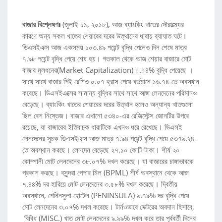
বাজার বিশ্লেষণঃ
(জুলাই ১১, ২০১৮), আজ ব্যাংকিং খাতের দৌরাত্ম্যের
কারণে অন্য সকল খাতের শেয়ারের দরের উত্থানের ধারায় ব্যাঘাত ঘটে।
ডিএসইএক্স আজ একসময় ১০৩.৪৯ পয়েন্ট বৃদ্ধি পেলেও দিন শেষে মাত্র
৭.৯৮ পয়েন্ট বৃদ্ধি পেয়ে শেষ হয়। গতকাল থেকে আজ শেয়ার বাজারে মোট
বাজার মূলধনের(Market Capitalization) ০.০৪% বৃদ্ধি পেয়েছে ।
সাথে সাথে বাজার পিই রেশিও ০.০৭ হ্রাস পেয়ে বর্তমানে ১৬.৭৪-তে অবস্থান
করেছে। ডিএসইএক্সের সামান্য বৃদ্ধির সাথে সাথে আজ লেনদেনের পরিমানও
বেড়েছে। ব্যাংকিং খাতের শেয়ারের দরের উত্থান হলেও অন্যান্য খাতগুলো
ছিল বেশ নিস্তেজ। বাজার এখানো ৫৩৪০-এর রেজিস্টেন্স জোনটির উপরে
রয়েছে, যা বাজারের ইতিবাচক ধারাটিকে এখনও ধরে রেখেছে। ডিএসই
লেনদেনের সূচক ডিএসইএক্স আজ মাত্র ৭.৯৪ পয়েন্ট বৃদ্ধি পেয়ে ৫৩৭৯.২৪-
তে অবস্থান করছে। লেনদেন বেড়েছে ২৭.১০ কোটি টাকা। শীর্ষ ২০
কোম্পানী মোট লেনদেনের ৩৮.০৭% দখল করেছে। যা বাজারের চাঙ্গাভাবকে
প্রকাশ করছে। বসুন্দরা পেপার মিল (BPML) শীর্ষ অবস্থানে থেকে আজ
৭.৪৪% দর হারিয়ে মোট লেনদেনের ৩.৫৮% দখল করেছে। দ্বিতীয়
অবস্থানে, পেনিনসুলা হোটেল (PENINSULA) ৯.৭৯% দর বৃদ্ধি পেয়ে
মোট লেনদেনের ৩.০৭% দখল করেছে। টার্নওভারে সেক্টরের অবদান হিসাবে,
বিবিধ (MISC.) খাত মোট লেনদেনের ৯.৯৯% দখল করে তার পূর্ববর্তী দিনের