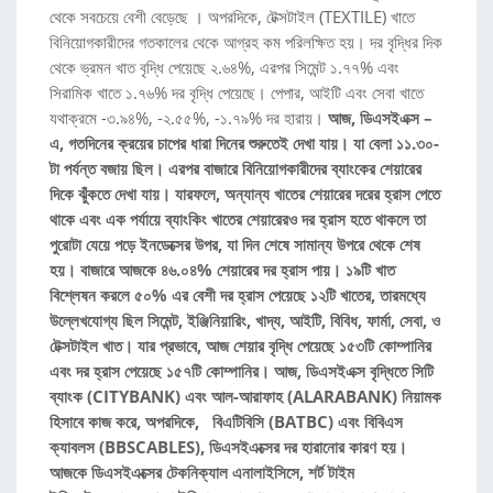
থেকে সবচেয়ে বেশী বেড়েছে । অপরদিকে, টেক্সটাইল (TEXTILE) খাতে
বিনিয়োগকারীদের গতকালের থেকে আগ্রহ কম পরিলক্ষিত হয়। দর বৃদ্ধির দিক
থেকে ভ্রমন খাত বৃদ্ধি পেয়েছে ২.৬৪%, এরপর সিমেন্ট ১.৭৭% এবং
সিরামিক খাতে ১.৭৬% দর বৃদ্ধি পেয়েছে। পেপার, আইটি এবং সেবা খাতে
যথাক্রমে -৩.৯৪%, -২.৫৫%, -১.৭৯% দর হারায়।
আজ, ডিএসইএক্স –
এ, গতদিনের ক্রয়ের চাপের ধারা দিনের শুরুতেই দেখা যায়। যা বেলা ১১.৩০-
টা পর্যন্ত বজায় ছিল। এরপর বাজারে বিনিয়োগকারীদের ব্যাংকের শেয়ারের
দিকে ঝুঁকতে দেখা যায়। যারফলে, অন্যান্য খাতের শেয়ারের দরের হ্রাস পেতে
থাকে এবং এক পর্যায়ে ব্যাংকিং খাতের শেয়ারেরও দর হ্রাস হতে থাকলে তা
পুরোটা যেয়ে পড়ে ইনডেক্সের উপর, যা দিন শেষে সামান্য উপরে থেকে শেষ
হয়। বাজারে আজকে ৪৬.০৪% শেয়ারের দর হ্রাস পায়। ১৯টি খাত
বিশ্লেষন করলে ৫০% এর বেশী দর হ্রাস পেয়েছে ১২টি খাতের, তারমধ্যে
উল্লেখযোগ্য ছিল সিমেন্ট, ইঞ্জিনিয়ারিং, খাদ্য, আইটি, বিবিধ, ফার্মা, সেবা, ও
টেক্সটাইল খাত। যার প্রভাবে, আজ শেয়ার বৃদ্ধি পেয়েছে ১৫৩টি কোম্পানির
এবং দর হ্রাস পেয়েছে ১৫৭টি কোম্পানির। আজ, ডিএসইএক্স বৃদ্ধিতে সিটি
ব্যাংক (CITYBANK) এবং আল-আরাফাহ (ALARABANK) নিয়ামক
হিসাবে কাজ করে, অপরদিকে, বিএটিবিসি (BATBC) এবং বিবিএস
ক্যাবলস (BBSCABLES), ডিএসইএক্সের দর হারানোর কারণ হয়।
আজকে ডিএসইএক্সের টেকনিক্যাল এনালাইসিসে, শর্ট টাইম