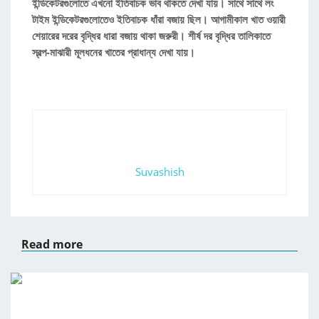
ইন্ডিকেটরগুলোতে এখনো ইতিবাচক ভাব থাকতে দেখা যায়। সাথে সাথে লং
টাইম ইন্ডিকেটরগুলোতেও ইতিবাচক ধাঁরা বজায় ছিল। আগামীকাল খাত ওয়ারী
শেয়ারের দরের বৃদ্ধির ধারা বজায় থাকা জরুরী। শীর্ষ দর বৃদ্ধির তালিকাতে
স্বল্প-মাঝারী মূলধনের খাতের প্রাধান্য দেখা যায়।
Suvashish
Read more