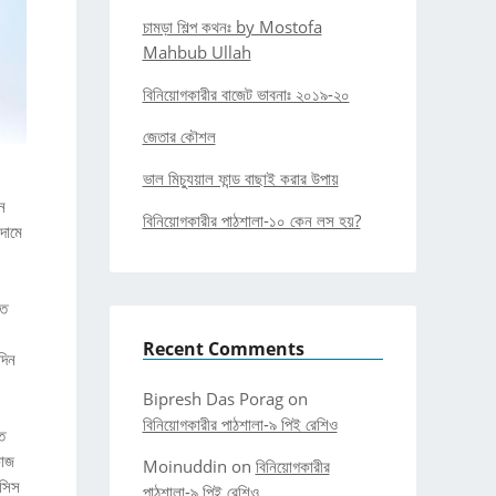
চামড়া শিল্প কথনঃ by Mostofa
Mahbub Ullah
বিনিয়োগকারীর বাজেট ভাবনাঃ ২০১৯-২০
জেতার কৌশল
ভাল মিচ্যুয়াল ফান্ড বাছাই করার উপায়
ন
বিনিয়োগকারীর পাঠশালা-১০ কেন লস হয়?
দামে
িত
Recent Comments
দিন
Bipresh Das Porag
on
বিনিয়োগকারীর পাঠশালা-৯ পিই রেশিও
ে
কাজ
Moinuddin
on
বিনিয়োগকারীর
াসিস
পাঠশালা-৯ পিই রেশিও