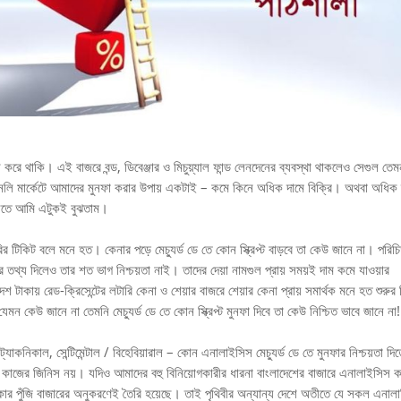
 করে থাকি। এই বাজরে বন্ড, ডিবেঞ্জার ও মিচুয়্যাল ফান্ড লেনদেনের ব্যবস্থা থাকলেও সেগুল তেম
লি মার্কেটে আমাদের মুনফা করার উপায় একটাই – কমে কিনে অধিক দামে বিক্রি। অথবা অধিক 
 বলতে আমি এটুকই বুঝতাম।
 টিকিট বলে মনে হত। কেনার পড়ে মেচ্যুর্ড ডে তে কোন স্ক্রিপ্ট বাড়বে তা কেউ জানে না। পরিচ
দার তথ্য দিলেও তার শত ভাগ নিশ্চয়তা নাই। তাদের দেয়া নামগুল প্রায় সময়ই দাম কমে যাওয়ার
টাকায় রেড-ক্রিসেন্টের লটারি কেনা ও শেয়ার বাজরে শেয়ার কেনা প্রায় সমার্থক মনে হত শুরুর 
ন কেউ জানে না তেমনি মেচ্যুর্ড ডে তে কোন স্ক্রিপ্ট মুনফা দিবে তা কেউ নিশ্চিত ভাবে জানে না!
যাকনিকাল, সেন্টিমেন্টাল / বিহেবিয়ারাল – কোন এনালাইসিস মেচ্যুর্ড ডে তে মুনফার নিশ্চয়তা দিত
 কাজের জিনিস নয়। যদিও আমাদের বহু বিনিয়োগকারীর ধারনা বাংলাদেশের বাজারে এনালাইসিস 
কার পুঁজি বাজারের অনুকরণেই তৈরি হয়েছে। তাই পৃথিবীর অন্যান্য দেশে অতীতে যে সকল এনাল