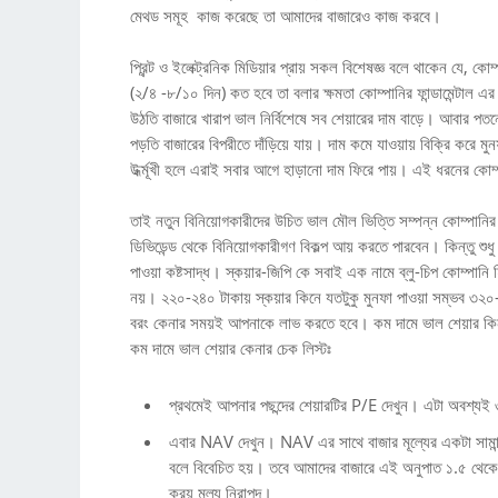
মেথড সমূহ কাজ করেছে তা আমাদের বাজারেও কাজ করবে।
প্রিন্ট ও ইলেক্ট্রনিক মিডিয়ার প্রায় সকল বিশেষজ্ঞ বলে থাকেন যে, কোম্প
(২/৪ -৮/১০ দিন) কত হবে তা বলার ক্ষমতা কোম্পানির ফান্ডামেন্টাল 
উঠতি বাজারে খারাপ ভাল নির্বিশেষে সব শেয়ারের দাম বাড়ে। আবার পত
পড়তি বাজারের বিপরীতে দাঁড়িয়ে যায়। দাম কমে যাওয়ায় বিক্রি করে মু
উর্ধ্মূখী হলে এরাই সবার আগে হাড়ানো দাম ফিরে পায়। এই ধরনের কোম্প
তাই নতুন বিনিয়োগকারীদের উচিত ভাল মৌল ভিত্তি সম্পন্ন কোম্পানি
ডিভিডেন্ড থেকে বিনিয়োগকারীগণ বিকল্প আয় করতে পারবেন। কিন্তু শু
পাওয়া কষ্টসাদ্ধ। স্কয়ার-জিপি কে সবাই এক নামে ব্লু-চিপ কোম্পা
নয়। ২২০-২৪০ টাকায় স্কয়ার কিনে যতটুকু মুনফা পাওয়া সম্ভব ৩২০-৩
বরং কেনার সময়ই আপনাকে লাভ করতে হবে। কম দামে ভাল শেয়ার কিন
কম দামে ভাল শেয়ার কেনার চেক লিস্টঃ
প্রথমেই আপনার পছন্দের শেয়ারটির P/E দেখুন। এটা অবশ্যই
এবার NAV দেখুন। NAV এর সাথে বাজার মূল্যের একটা সামান্
বলে বিবেচিত হয়। তবে আমাদের বাজারে এই অনুপাত ১.৫ থেকে 
ক্রয় মূল্য নিরাপদ।