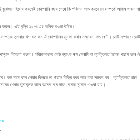
টু বুঝেশুনে হিসেব করলেই কোম্পানি বছর শেষে কি পরিমান লাভ করবে সে সম্পর্কে আগাম ধারনা ল
লক্ষ্য করুন। এই বৃদ্ধি ১০% এর অধিক হওয়া উচিত।
। সম্পদের তুলনায় ঋণ যত কম ঐ কোম্পানির মুনফা করার সম্ভবনা তত বেশী। মোট সম্পদ ও মোট
স্থান বিবেচনা করুন। পরিচালকদের কেউ ব্যাংক ঋণ খেলাপি বা ব্যক্তিগত ইমেজ খারাপ হলে ঐ
ে। কম দামে ভাল শেয়ার কিনতে না পারলে বিক্রি করে লাভ করা সম্ভব নয়। ব্যাক্তিগত ভাবে
মানের শেয়ার তুনামূলক ভাবে অনেক কম দামে কেনার সুযোগ পাওয়া যায়।
ar
.
dse-amateurs.blogspot.co