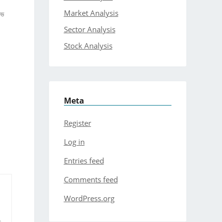
Market Analysis
াভ
Sector Analysis
Stock Analysis
Meta
Register
Log in
Entries feed
Comments feed
WordPress.org
August 25, 2019
0
m