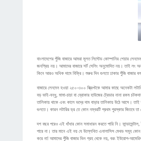
বাংলাদেশের পুঁজি বাজারে আমরা মূলত লিস্টেড কোম্পানির শেয়ার লেনদেন
জনপ্রিয় নয়। আমাদের বাজারে সর্ট সেলিং অনুমোদিত নয়। তাই লং অন
কিনে আরও অধিক দামে বিক্রি। শুরুর দিন গুলতে ঢাকার পুঁজি বাজার
বাজারে লেনদেন হওয়া ২৫০-৩০০ স্ক্রিপ্টকে আমার কাছে অনেকটা লটারির
বড় ভাই-বন্ধু, মামা-চাচা বা ব্রোকার হাউজের ট্রেডার নানা রকম চটক
তালিকায় থাকে এবং কালে ভদ্রে দাম বাড়ার তালিকায় উঠে আসে। তাই দশ 
গুলতে। কারন লটারির ড্র তে কোন নম্বরটি প্রথম পুরস্কার জিতবে তা যেম
দশ বছর পরেও এই ধাঁধার কোন সমাধারন করতে পারি নি। ফান্ডামেন্টাল, ট্
পারে না। তার মানে এই নয় যে উল্লেখিত এনালাসিস মেথড সমূহ কোন
করে না! আমাদের পুঁজি বাজার ভিন গ্রহ থেকে নয়, বরং ইউরোপ-আমেরি