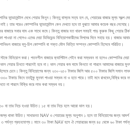
ানির ফান্ডামেন্টাল দেখে শেয়ার কিনুন। কিন্তু বাস্তব সত্য হল যে, শেয়ারের বাজার মূল্য স্বল্প মে
এর নাই। তার পরেও কোম্পানির ফান্ডামেন্টাল কেন দেখতে হবে তা বুঝতে আমার কয়েক বছর লেগেছে।
নের বাজারে সবার দাম এক সাথে কমে। কিন্তু বাজার যত খারপ সময়ই পাড় কুরুক কিছু শেয়ার ঠি
নফা পাওয়া না গেলেও এদের দেয়া ডিভিডেন্ড বিনিয়োগকারীদের বিপদের দিনে সহায় হয়। বাজার আবা
ানিগুল বাজারে ব্লু-চিপ কোম্পানি বা শক্ত মৌল ভিত্তি সম্পন্ন কোম্পানি হিসেবে পরিচিত।
র স্টকে বিনিয়োগ করা। পতনশীল বাজারে ক্যাপিটাল গেইন করা সম্ভবন না হলেও কোম্পানির দেয়া
ধু ভাল শেয়ার চিনতে পারলেই হবে না। ভাল শেয়ার কম দামে কিনতে না পারলে আমাদের বাজারে মুন
নি হিসেবে চেনে। কিন্তু বিনিয়োগের জন্য ২৩০-২৫০ টাকার জিপি আর ৫০০ টাকার জিপি সমান ল
৩০ টাকায় কিনে ততটুকু মুনফা পাওয়া সম্ভব না ও হতে পারে। তাই মনে রাখবেন,বিক্রি করে ন
তে না পারলে বিক্রি করে লাভ করা সম্ভব নয়।
 ৩০ বা তার নিচে হওয়া উচিত। ১৫ বা তার নিচে হলে আরো ভাল হয়।
জস্ব থাকা উচিত। সাধারনত NAV ও শেয়ারের মূল্য অনুপান ১ হলে তা বিনিয়োগের জন্য আদর্শ
৩ পর্যন্ত গ্রহনযোগ্য। মানে ৩০ টাকা NAV হলে ঐ শেয়াররের জন্য ৪৫ থেকে ৬০ টাকা পর্যন্