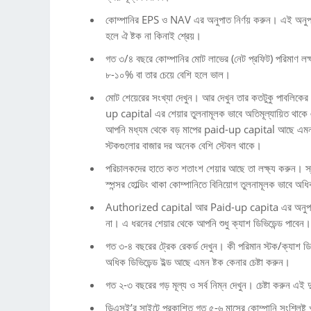
কোম্পানির EPS ও NAV এর অনুপাত নির্ণয় করুন। এই অনুপাত
হলে ঐ ষ্টক না কিনাই শ্রেয়।
গত ৩/৪ বছরে কোম্পানির মোট লাভের (নেট প্রফিট) পরিমাণ লক্ষ
৮-১০% বা তার চেয়ে বেশি হলে ভাল।
মোট শেয়েরের সংখ্যা দেখুন। আর দেখুন তার কতটুকু পাবলিক
up capital এর শেয়ার তুলনামূলক ভাবে অতিমূল্যায়িত থাকে
আপনি মধ্যম থেকে বড় মাপের paid-up capital আছে এমন শ
স্টকগুলোর বাজার দর অনেক বেশি স্টেবল থাকে।
পরিচালকদের হাতে কত শতাংশ শেয়ার আছে তা লক্ষ্য করুন। স্
স্পন্সর হোল্ডিং থাকা কোম্পানিতে বিনিয়োগ তুলনামূলক ভাবে অ
Authorized capital আর Paid-up capita এর অনুপাত দেখু
না। এ ধরনের শেয়ার থেকে আপনি শুধু ক্যাশ ডিভিডেন্ড পাবেন।
গত ৩-৪ বছরের ট্রেক রেকর্ড দেখুন। কী পরিমান স্টক/ক্যাশ ডি
অধিক ডিভিডেন্ড ইল্ড আছে এমন ষ্টক কেনার চেষ্টা করুন।
গত ২-৩ বছরের গড় মূল্য ও সর্ব নিম্ন দেখুন। চেষ্টা করুন এই 
ডিএসই’র সাইটে প্রকাশিত গত ৫-৬ মাসের কোম্পানি সংশ্লিষ্ট