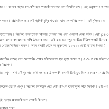
 ১০ বা তার চাইতে যত বেশি হবে শেয়ারটি তত ভাল বলে বিবেচিত হবে। এই অনুপাত ৭ বা তা
 করুন। ধারাবাহিক ভাবে নেট প্রফিট বৃদ্ধি পাওয়ায়া ভাল কোম্পানির লক্ষণ। এই বৃদ্ধির হার
ের হাতে আছে। নিয়মিত গ্রহনযোগ্য মাত্রায় লেনদেন হয় এমন শেয়ারই কেনা উচিত। ছোট paid
 এবং এদের দাম অনেকে বেশি উঠানামা করে। তাই এক জন নতুন অনভিজ্ঞ বিনিয়োগকারী হিসেবে
েয়ারে বিনিয়োগ করুন। কারন মাঝারী থেকে বড় মূলধনের (৫০-১০০ কোটি বা তার উপরের )
বাভাবিক ভাবেই ভাল কোম্পানির শেয়ার পরিচালকগণ হাত ছাড়া করেন না। ৫১% বা তার চাইতে ব
ধিক নিরাপদ।
ন। যদি দুটি খুব কাছাকাছি হয় তবে ঐ কম্পানি কখনই ডিভিডেন্ড হিসেবে বোনাস শেয়ার দি
ভিডেন্ড দেয় তা দেখুন। নিয়মিত ডিভিডেন্ড দেয়া কোম্পানিগুল তুলনামূলক ভাবে নিরাপদ। ৫% এর
দুই মূল্যের মাঝামাঝি দামে শেয়াটি কিনতে।
 খবরগুল দেখুন।